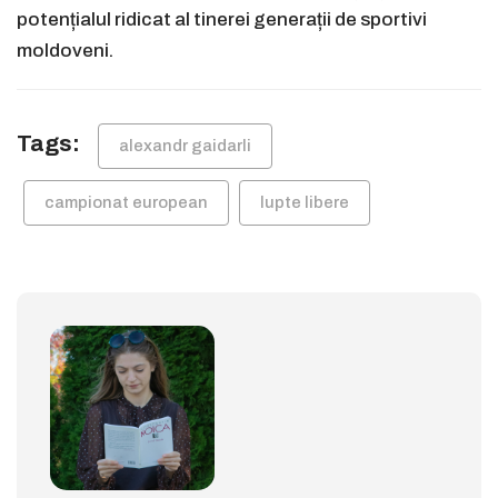
potențialul ridicat al tinerei generații de sportivi
moldoveni.
Tags:
alexandr gaidarli
campionat european
lupte libere