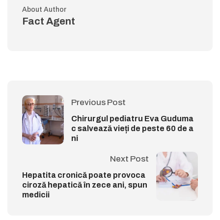
About Author
Fact Agent
Previous Post
Chirurgul pediatru Eva Guduma
c salvează vieți de peste 60 de a
ni
Next Post
Hepatita cronică poate provoca
ciroză hepatică în zece ani, spun
medicii