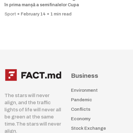
în prima manșă a semifinalelor Cupa
Sport
February 14
1 min read
Business
Environment
The stars will never
Pandemic
align, and the traffic
lights of life will never all
Conflicts
be green at the same
Economy
time.The stars will never
Stock Exchange
align.