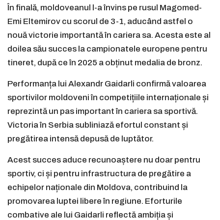
În finală, moldoveanul l-a învins pe rusul Magomed-
Emi Eltemirov cu scorul de 3-1, aducând astfel o
nouă victorie importantă în cariera sa. Acesta este al
doilea său succes la campionatele europene pentru
tineret, după ce în 2025 a obținut medalia de bronz.
Performanța lui Alexandr Gaidarli confirmă valoarea
sportivilor moldoveni în competițiile internaționale și
reprezintă un pas important în cariera sa sportivă.
Victoria în Serbia subliniază efortul constant și
pregătirea intensă depusă de luptător.
Acest succes aduce recunoaștere nu doar pentru
sportiv, ci și pentru infrastructura de pregătire a
echipelor naționale din Moldova, contribuind la
promovarea luptei libere în regiune. Eforturile
combative ale lui Gaidarli reflectă ambiția și