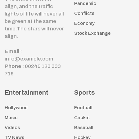
Pandemic
align, and the traffic
lights of life will never all
Conflicts
be green at the same
Economy
time.The stars will never
Stock Exchange
align.
Email
:
info@example.com
Phone :
00249 123 333
719
Entertainment
Sports
Hollywood
Football
Music
Cricket
Videos
Baseball
TV News
Hockey