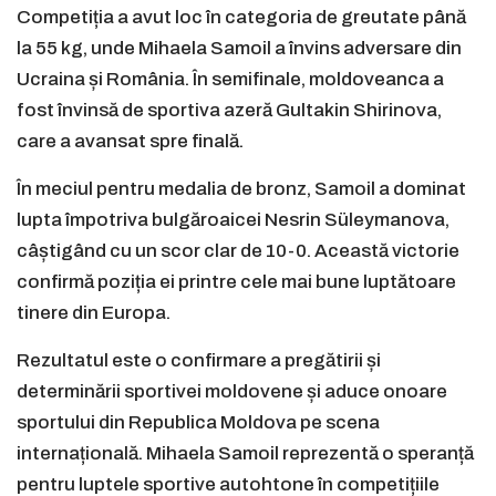
Competiția a avut loc în categoria de greutate până
la 55 kg, unde Mihaela Samoil a învins adversare din
Ucraina și România. În semifinale, moldoveanca a
fost învinsă de sportiva azeră Gultakin Shirinova,
care a avansat spre finală.
În meciul pentru medalia de bronz, Samoil a dominat
lupta împotriva bulgăroaicei Nesrin Süleymanova,
câștigând cu un scor clar de 10-0. Această victorie
confirmă poziția ei printre cele mai bune luptătoare
tinere din Europa.
Rezultatul este o confirmare a pregătirii și
determinării sportivei moldovene și aduce onoare
sportului din Republica Moldova pe scena
internațională. Mihaela Samoil reprezentă o speranță
pentru luptele sportive autohtone în competițiile