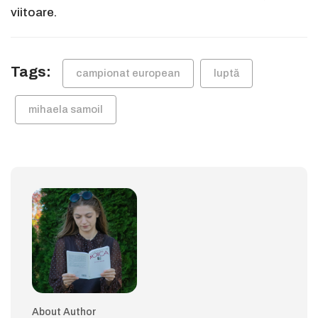
viitoare.
Tags:
campionat european
luptă
mihaela samoil
About Author