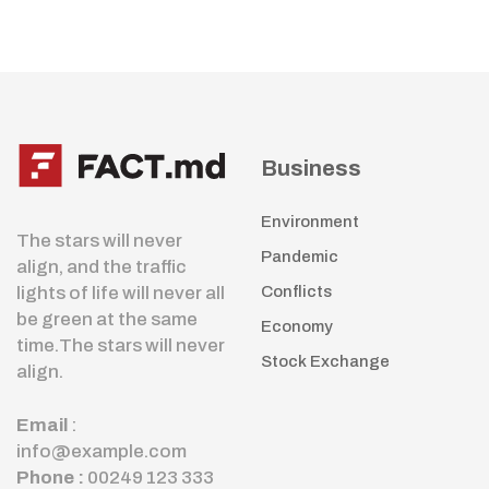
Business
Environment
The stars will never
Pandemic
align, and the traffic
lights of life will never all
Conflicts
be green at the same
Economy
time.The stars will never
Stock Exchange
align.
Email
:
info@example.com
Phone :
00249 123 333