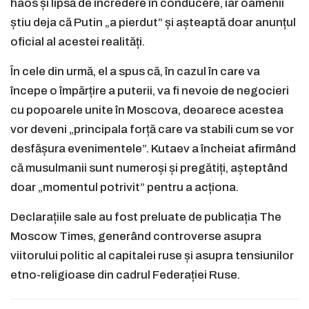
haos și lipsă de încredere în conducere, iar oamenii
știu deja că Putin „a pierdut” și așteaptă doar anunțul
oficial al acestei realități.
În cele din urmă, el a spus că, în cazul în care va
începe o împărțire a puterii, va fi nevoie de negocieri
cu popoarele unite în Moscova, deoarece acestea
vor deveni „principala forță care va stabili cum se vor
desfășura evenimentele”. Kutaev a încheiat afirmând
că musulmanii sunt numeroși și pregătiți, așteptând
doar „momentul potrivit” pentru a acționa.
Declarațiile sale au fost preluate de publicația The
Moscow Times, generând controverse asupra
viitorului politic al capitalei ruse și asupra tensiunilor
etno-religioase din cadrul Federației Ruse.