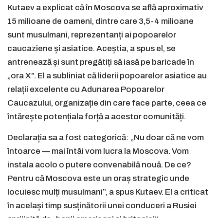
Kutaev a explicat că în Moscova se află aproximativ
15 milioane de oameni, dintre care 3,5-4 milioane
sunt musulmani, reprezentanți ai popoarelor
caucaziene și asiatice. Aceștia, a spus el, se
antrenează și sunt pregătiți să iasă pe baricade în
„ora X”. El a subliniat că liderii popoarelor asiatice au
relații excelente cu Adunarea Popoarelor
Caucazului, organizație din care face parte, ceea ce
întărește potențiala forță a acestor comunități.
Declarația sa a fost categorică: „Nu doar că ne vom
întoarce — mai întâi vom lucra la Moscova. Vom
instala acolo o putere convenabilă nouă. De ce?
Pentru că Moscova este un oraș strategic unde
locuiesc mulți musulmani”, a spus Kutaev. El a criticat
în același timp susținătorii unei conduceri a Rusiei