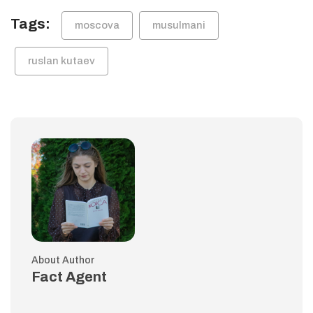
Tags:
moscova
musulmani
ruslan kutaev
About Author
Fact Agent