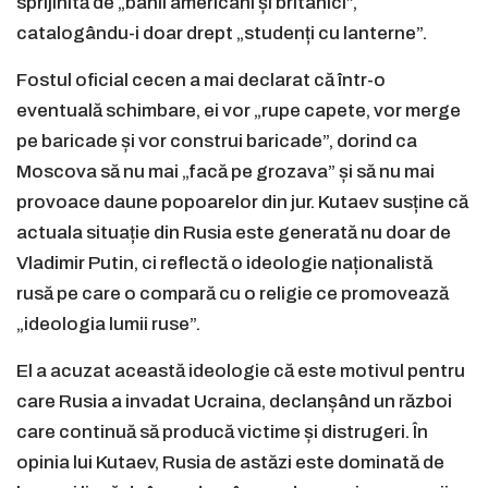
sprijinită de „banii americani și britanici”,
catalogându-i doar drept „studenți cu lanterne”.
Fostul oficial cecen a mai declarat că într-o
eventuală schimbare, ei vor „rupe capete, vor merge
pe baricade și vor construi baricade”, dorind ca
Moscova să nu mai „facă pe grozava” și să nu mai
provoace daune popoarelor din jur. Kutaev susține că
actuala situație din Rusia este generată nu doar de
Vladimir Putin, ci reflectă o ideologie naționalistă
rusă pe care o compară cu o religie ce promovează
„ideologia lumii ruse”.
El a acuzat această ideologie că este motivul pentru
care Rusia a invadat Ucraina, declanșând un război
care continuă să producă victime și distrugeri. În
opinia lui Kutaev, Rusia de astăzi este dominată de