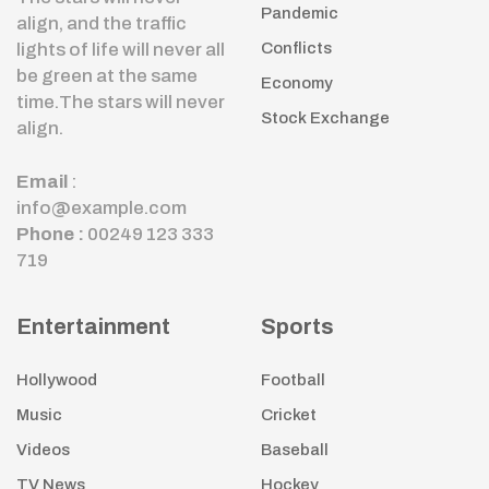
Pandemic
align, and the traffic
lights of life will never all
Conflicts
be green at the same
Economy
time.The stars will never
Stock Exchange
align.
Email
:
info@example.com
Phone :
00249 123 333
719
Entertainment
Sports
Hollywood
Football
Music
Cricket
Videos
Baseball
TV News
Hockey