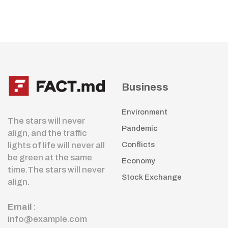
Business
Environment
The stars will never
Pandemic
align, and the traffic
lights of life will never all
Conflicts
be green at the same
Economy
time.The stars will never
Stock Exchange
align.
Email
:
info@example.com