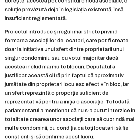
dorește, acestea pot constitui o nouă asociație, o
soluție prevăzută deja în legislația existentă, însă
insuficient reglementată.
Proiectul introduce și reguli mai stricte privind
formarea asociațiilor de locatari, care pot fi create
doar la inițiativa unui sfert dintre proprietarii unui
singur condominiu sau cu votul majoritar dacă
acestea includ mai multe blocuri. Deputatul a
justificat această cifră prin faptul că aproximativ
jumătate din proprietari locuiesc efectiv în bloc, iar
un sfert reprezintă o proporție suficient de
reprezentativă pentru a iniția o asociație. Totodată,
parlamentarul a menționat că nu s-a putut interzice în
totalitate crearea unor asociații care să cuprindă mai
multe condominii, cu condiția ca toți locatarii să fie
conștienți și să confirme acest lucru.