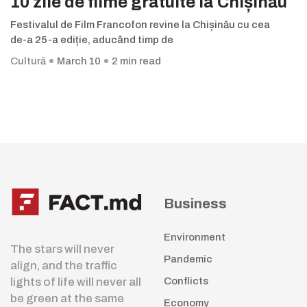
10 zile de filme gratuite la Chișinău
Festivalul de Film Francofon revine la Chișinău cu cea
de-a 25-a ediție, aducând timp de
Cultură
March 10
2 min read
Business
Environment
The stars will never
Pandemic
align, and the traffic
lights of life will never all
Conflicts
be green at the same
Economy