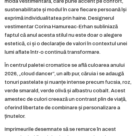
moda vestimentară, care pune accent pe confort,
sustenabilitate și modul în care fiecare persoană își
exprimă individualitatea prin haine. Designerul
vestimentar Corina Hamureac-Erhan subliniază
faptul că anul acesta stilul nu este doar o alegere
estetică, ci și o declarație de valori în contextul unei
lumi aflate într-o continuă transformare.
În centrul paletei cromatice se află culoarea anului
2026, „cloud dancer”, un alb pur, căruia i se adaugă
tonuri pastelate și nuanțe intense precum fucsia, roz,
verde smarald, verde olivă și albastru cobalt. Acest
amestec de culori creează un contrast plin de viață,
oferind libertate de combinare și personalizare a
ținutelor.
Imprimeurile desemnate să se remarce în acest