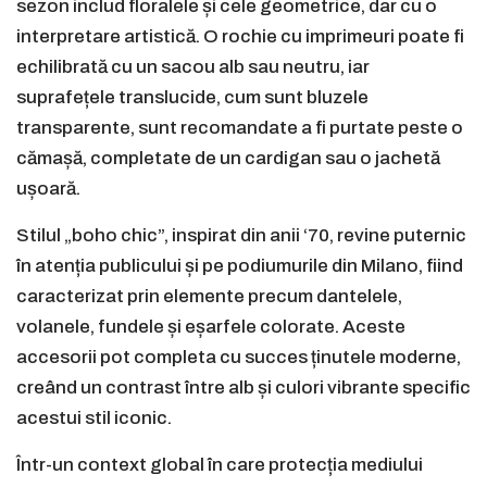
sezon includ floralele și cele geometrice, dar cu o
interpretare artistică. O rochie cu imprimeuri poate fi
echilibrată cu un sacou alb sau neutru, iar
suprafețele translucide, cum sunt bluzele
transparente, sunt recomandate a fi purtate peste o
cămașă, completate de un cardigan sau o jachetă
ușoară.
Stilul „boho chic”, inspirat din anii ‘70, revine puternic
în atenția publicului și pe podiumurile din Milano, fiind
caracterizat prin elemente precum dantelele,
volanele, fundele și eșarfele colorate. Aceste
accesorii pot completa cu succes ținutele moderne,
creând un contrast între alb și culori vibrante specific
acestui stil iconic.
Într-un context global în care protecția mediului