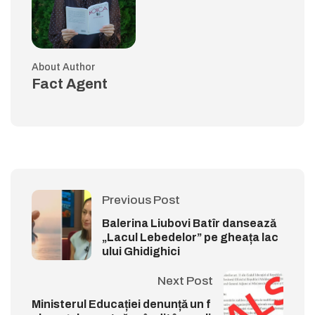
About Author
Fact Agent
Previous Post
Balerina Liubovi Batîr dansează
„Lacul Lebedelor” pe gheața lac
ului Ghidighici
Next Post
Ministerul Educației denunță un f