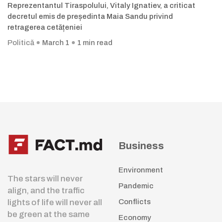
Reprezentantul Tiraspolului, Vitaly Ignatiev, a criticat
decretul emis de președinta Maia Sandu privind
retragerea cetățeniei
Politică
March 1
1 min read
Business
Environment
The stars will never
Pandemic
align, and the traffic
lights of life will never all
Conflicts
be green at the same
Economy