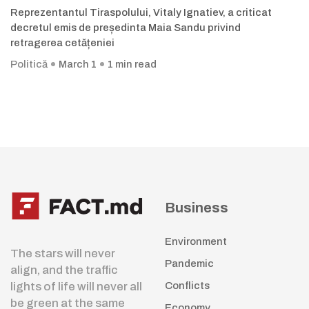
Reprezentantul Tiraspolului, Vitaly Ignatiev, a criticat
decretul emis de președinta Maia Sandu privind
retragerea cetățeniei
Politică
March 1
1 min read
Business
Environment
The stars will never
Pandemic
align, and the traffic
lights of life will never all
Conflicts
be green at the same
Economy