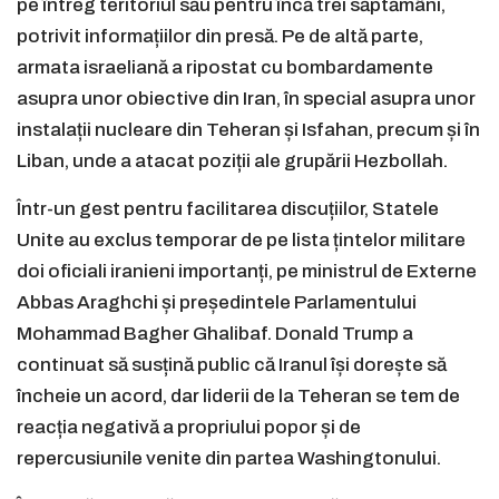
pe întreg teritoriul său pentru încă trei săptămâni,
potrivit informațiilor din presă. Pe de altă parte,
armata israeliană a ripostat cu bombardamente
asupra unor obiective din Iran, în special asupra unor
instalații nucleare din Teheran și Isfahan, precum și în
Liban, unde a atacat poziții ale grupării Hezbollah.
Într-un gest pentru facilitarea discuțiilor, Statele
Unite au exclus temporar de pe lista țintelor militare
doi oficiali iranieni importanți, pe ministrul de Externe
Abbas Araghchi și președintele Parlamentului
Mohammad Bagher Ghalibaf. Donald Trump a
continuat să susțină public că Iranul își dorește să
încheie un acord, dar liderii de la Teheran se tem de
reacția negativă a propriului popor și de
repercusiunile venite din partea Washingtonului.