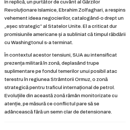
În replică, un purtător de cuvânt al Gărzilor
Revoluționare Islamice, Ebrahim Zolfaghari, a respins
vehement ideea negocierilor, catalogând-o drept un
„eșec strategic” al Statelor Unite. El a criticat dur
promisiunile americane și a subliniat că timpul răbdării
cu Washingtonul s-a terminat.
În contextul acestor tensiuni, SUA au intensificat
prezența militară în zonă, deplasând trupe
suplimentare pe fondul temerilor unui posibil atac
terestru în regiunea Strâmtorii Ormuz, o zonă
strategică pentru traficul internațional de petrol.
Evoluțiile din această zonă rămân monitorizate cu
atenție, pe măsură ce conflictul pare să se
adâncească fără un semn clar de detensionare.