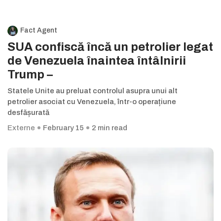
Fact Agent
SUA confiscă încă un petrolier legat
de Venezuela înaintea întâlnirii
Trump –
Statele Unite au preluat controlul asupra unui alt
petrolier asociat cu Venezuela, într-o operațiune
desfășurată
Externe
February 15
2 min read