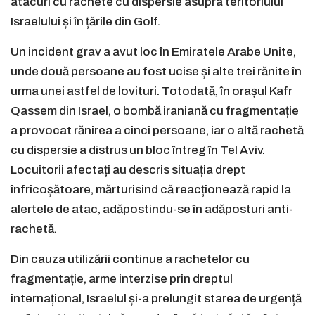
atacuri cu rachete cu dispersie asupra teritoriului
Israelului și în țările din Golf.
Un incident grav a avut loc în Emiratele Arabe Unite,
unde două persoane au fost ucise și alte trei rănite în
urma unei astfel de lovituri. Totodată, în orașul Kafr
Qassem din Israel, o bombă iraniană cu fragmentație
a provocat rănirea a cinci persoane, iar o altă rachetă
cu dispersie a distrus un bloc întreg în Tel Aviv.
Locuitorii afectați au descris situația drept
înfricoșătoare, mărturisind că reacționează rapid la
alertele de atac, adăpostindu-se în adăposturi anti-
rachetă.
Din cauza utilizării continue a rachetelor cu
fragmentație, arme interzise prin dreptul
internațional, Israelul și-a prelungit starea de urgență