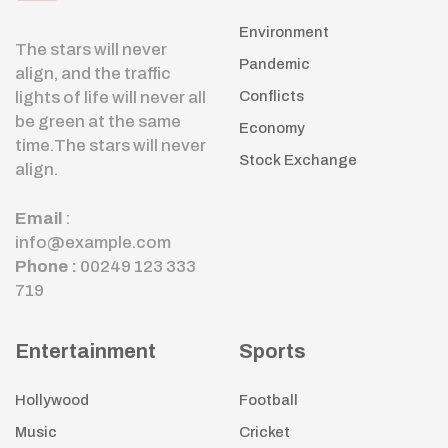
Environment
The stars will never
Pandemic
align, and the traffic
lights of life will never all
Conflicts
be green at the same
Economy
time.The stars will never
Stock Exchange
align.
Email
:
info@example.com
Phone :
00249 123 333
719
Entertainment
Sports
Hollywood
Football
Music
Cricket