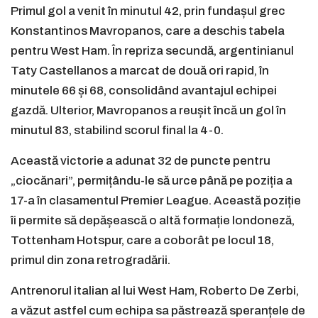
Primul gol a venit în minutul 42, prin fundașul grec
Konstantinos Mavropanos, care a deschis tabela
pentru West Ham. În repriza secundă, argentinianul
Taty Castellanos a marcat de două ori rapid, în
minutele 66 și 68, consolidând avantajul echipei
gazdă. Ulterior, Mavropanos a reușit încă un gol în
minutul 83, stabilind scorul final la 4-0.
Această victorie a adunat 32 de puncte pentru
„ciocănari”, permițându-le să urce până pe poziția a
17-a în clasamentul Premier League. Această poziție
îi permite să depășească o altă formație londoneză,
Tottenham Hotspur, care a coborât pe locul 18,
primul din zona retrogradării.
Antrenorul italian al lui West Ham, Roberto De Zerbi,
a văzut astfel cum echipa sa păstrează speranțele de