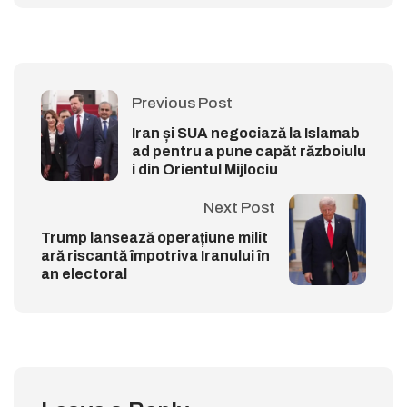
Previous Post
Iran și SUA negociază la Islamab
ad pentru a pune capăt războiulu
i din Orientul Mijlociu
Next Post
Trump lansează operațiune milit
ară riscantă împotriva Iranului în
an electoral