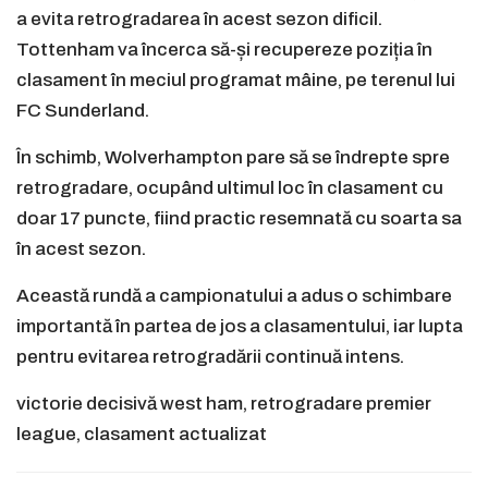
a evita retrogradarea în acest sezon dificil.
Tottenham va încerca să-și recupereze poziția în
clasament în meciul programat mâine, pe terenul lui
FC Sunderland.
În schimb, Wolverhampton pare să se îndrepte spre
retrogradare, ocupând ultimul loc în clasament cu
doar 17 puncte, fiind practic resemnată cu soarta sa
în acest sezon.
Această rundă a campionatului a adus o schimbare
importantă în partea de jos a clasamentului, iar lupta
pentru evitarea retrogradării continuă intens.
victorie decisivă west ham, retrogradare premier
league, clasament actualizat