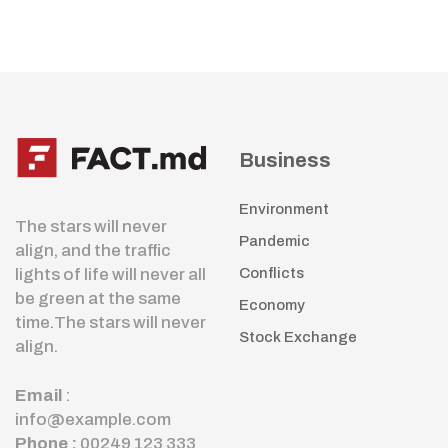
Business
Environment
The stars will never
Pandemic
align, and the traffic
lights of life will never all
Conflicts
be green at the same
Economy
time.The stars will never
Stock Exchange
align.
Email
:
info@example.com
Phone :
00249 123 333