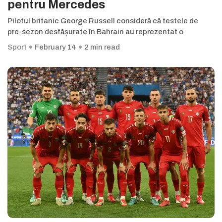
pentru Mercedes
Pilotul britanic George Russell consideră că testele de
pre-sezon desfășurate în Bahrain au reprezentat o
Sport
February 14
2 min read