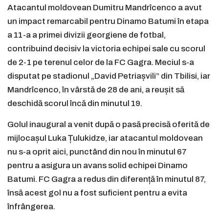
Atacantul moldovean Dumitru Mandrîcenco a avut
un impact remarcabil pentru Dinamo Batumi în etapa
a 11-a a primei divizii georgiene de fotbal,
contribuind decisiv la victoria echipei sale cu scorul
de 2-1 pe terenul celor de la FC Gagra. Meciul s-a
disputat pe stadionul „David Petriașvili” din Tbilisi, iar
Mandrîcenco, în vârstă de 28 de ani, a reușit să
deschidă scorul încă din minutul 19.
Golul inaugural a venit după o pasă precisă oferită de
mijlocașul Luka Țulukidze, iar atacantul moldovean
nu s-a oprit aici, punctând din nou în minutul 67
pentru a asigura un avans solid echipei Dinamo
Batumi. FC Gagra a redus din diferență în minutul 87,
însă acest gol nu a fost suficient pentru a evita
înfrângerea.