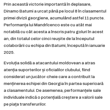
Prin această victorie importantă în deplasare,
Dinamo Batumi a urcat până pe locul 8 în clasamentul
primei divizii georgiene, acumulând astfel 11 puncte.
Performanța lui Mandrîcenco este cu atât mai
notabilă cu cât acesta a înscris patru goluri în acest
an, din totalul celor cinci reușite de la începutul
colaborării cu echipa din Batumi, începută în ianuarie
2025.
Evoluția solidă a atacantului moldovean a atras
atenția suporterilor și oficialilor clubului, fiind
considerat un jucător-cheie care a contribuit la
menținerea echipei din Georgia în partea superioară
a clasamentului. De asemenea, performanțele sale
individuale indică o potențială creștere a valorii sale
pe piața transferurilor.