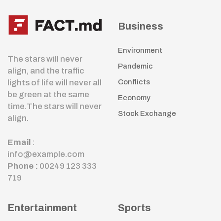
Business
Environment
The stars will never
Pandemic
align, and the traffic
lights of life will never all
Conflicts
be green at the same
Economy
time.The stars will never
Stock Exchange
align.
Email
:
info@example.com
Phone :
00249 123 333
719
Entertainment
Sports