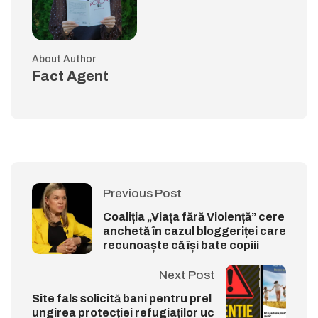
About Author
Fact Agent
Previous Post
Coaliția „Viața fără Violență” cere
anchetă în cazul bloggeriței care
recunoaște că își bate copiii
Next Post
Site fals solicită bani pentru prel
ungirea protecției refugiaților uc