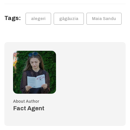
Tags:
alegeri
găgăuzia
Maia Sandu
About Author
Fact Agent